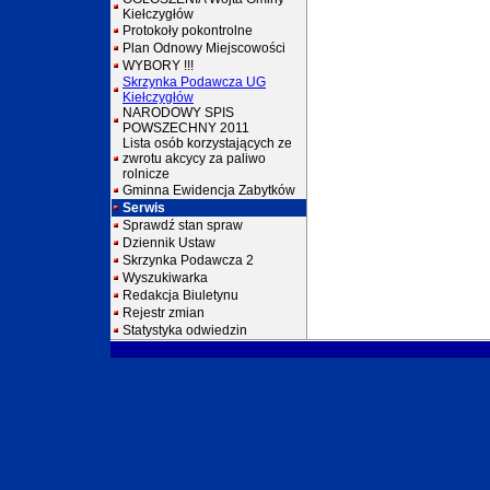
Kiełczygłów
Protokoły pokontrolne
Plan Odnowy Miejscowości
WYBORY !!!
Skrzynka Podawcza UG
Kiełczygłów
NARODOWY SPIS
POWSZECHNY 2011
Lista osób korzystających ze
zwrotu akcycy za paliwo
rolnicze
Gminna Ewidencja Zabytków
Serwis
Sprawdź stan spraw
Dziennik Ustaw
Skrzynka Podawcza 2
Wyszukiwarka
Redakcja Biuletynu
Rejestr zmian
Statystyka odwiedzin