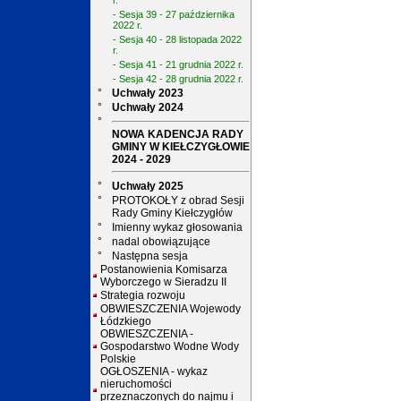
r.
- Sesja 39 - 27 października
2022 r.
- Sesja 40 - 28 listopada 2022
r.
- Sesja 41 - 21 grudnia 2022 r.
- Sesja 42 - 28 grudnia 2022 r.
°
Uchwały 2023
°
Uchwały 2024
°
NOWA KADENCJA RADY
GMINY W KIEŁCZYGŁOWIE
2024 - 2029
°
Uchwały 2025
°
PROTOKOŁY z obrad Sesji
Rady Gminy Kiełczygłów
°
Imienny wykaz głosowania
°
nadal obowiązujące
°
Następna sesja
Postanowienia Komisarza
Wyborczego w Sieradzu II
Strategia rozwoju
OBWIESZCZENIA Wojewody
Łódzkiego
OBWIESZCZENIA -
Gospodarstwo Wodne Wody
Polskie
OGŁOSZENIA - wykaz
nieruchomości
przeznaczonych do najmu i