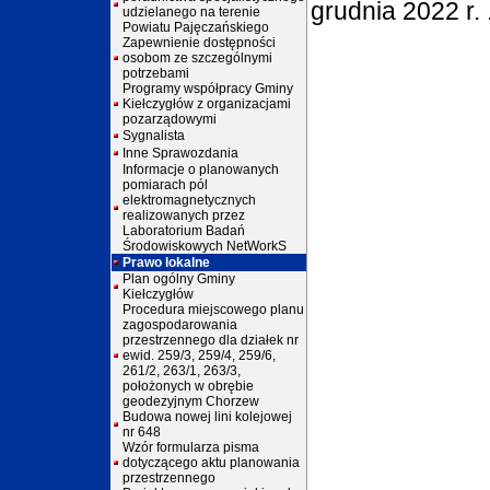
grudnia 2022 r.
udzielanego na terenie
Powiatu Pajęczańskiego
Zapewnienie dostępności
osobom ze szczególnymi
potrzebami
Programy współpracy Gminy
Kiełczygłów z organizacjami
pozarządowymi
Sygnalista
Inne Sprawozdania
Informacje o planowanych
pomiarach pól
elektromagnetycznych
realizowanych przez
Laboratorium Badań
Środowiskowych NetWorkS
Prawo lokalne
Plan ogólny Gminy
Kiełczygłów
Procedura miejscowego planu
zagospodarowania
przestrzennego dla działek nr
ewid. 259/3, 259/4, 259/6,
261/2, 263/1, 263/3,
położonych w obrębie
geodezyjnym Chorzew
Budowa nowej lini kolejowej
nr 648
Wzór formularza pisma
dotyczącego aktu planowania
przestrzennego