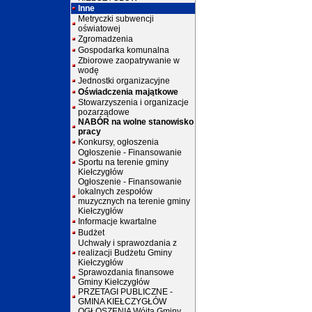
Inne
Metryczki subwencji
oświatowej
Zgromadzenia
Gospodarka komunalna
Zbiorowe zaopatrywanie w
wodę
Jednostki organizacyjne
Oświadczenia majątkowe
Stowarzyszenia i organizacje
pozarządowe
NABÓR na wolne stanowisko
pracy
Konkursy, ogłoszenia
Ogłoszenie - Finansowanie
Sportu na terenie gminy
Kiełczygłów
Ogłoszenie - Finansowanie
lokalnych zespołów
muzycznych na terenie gminy
Kiełczygłów
Informacje kwartalne
Budżet
Uchwały i sprawozdania z
realizacji Budżetu Gminy
Kiełczygłów
Sprawozdania finansowe
Gminy Kiełczygłów
PRZETAGI PUBLICZNE -
GMINA KIEŁCZYGŁÓW
OGŁOSZENIA Wójta Gminy