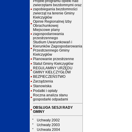
Projekt programu opieki nad
zwierzętami bezdomnymi oraz
zapobiegania bezdomności
zwierząt na terenie Gminy
Kiełczygłów
Opinie Regionalnej Izby
Obrachunkowej
Miejscowe plany
zagospodarowania
przestrzennego
Studium Uwarunkowań i
Kierunków Zagospodarowania
Przestrzennego Gminy
Kiełczygłów
Planowanie przestrzenne
Statut Gminy Kiełczygłów
REGULAMINY URZĘDU
GMINY KIEŁCZYGŁÓW
BEZPIECZEŃSTWO
Zarządzenia
Stanowiska
Podatki i opłaty
Roczna analiza stanu
gospodarki odpadami
OBSŁUGA SESJI RADY
GMINY
°
Uchwały 2002
°
Uchwały 2003
°
Uchwała 2004