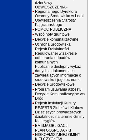
dzierżawy
OBWIESZCZENIA -
Regionalnego Dyrektora
Ochrony Środowiska w Łodzi
Obwieszczenia Starosty
Pajęczańskiego
POMOC PUBLICZNA
Wspólnoty gruntowe
Decyzje komunalizacyjne
Ochrona Środowiska
Rejestr Działalności
Regulowanej w zakresie
odbierania odpadów
komunalnych
Publicznie dostępny wykaz
danych o dokumentach
zawierających informacje o
środowisku i jego ochronie
Decyzje Środowiskowe
Program usuwania azbestu
Decyzje Komunalizacyjne ws.
Dróg
Rejestr Instytucji Kultury
REJESTR Żłobków i Klubów
Dziecięcych prowadzących
działalność na terenie Gminy
Kiełczygłów
EMISJA OBLIGACJI
PLAN GOSPODARKI
NISKOEMISYJNEJ GMINY
KIEŁCZYGŁÓW