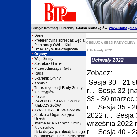
Biuletyn Informacji Publicznej
Gmina Kiełczygłów
www.kielczyglow
Dane
Preferencyjna sprzedaż węgla
OBSŁUGA SESJI RADY GMINY
Plan pracy OWU - Klub
Dziecięcy w Kiełczygłowie
>
Uchwały 2022
Organy
Wójt Gminy
Uchwały 2022
Sekretarz Gminy
Przewodniczący Rady
Zobacz:
Rada
Skarbnik Gminy
Sesja 30 - 21 s
Komisje
Transmisje sesji Rady Gminy
r.
.
Sesja 32 (n
Kiełczygłów
Petycje
33 - 30 marzec 
RAPORT O STANIE GMINY
r.
.
Sesja 35 - 2
KIEŁCZYGŁÓW
KWALIFIKACJE WOJSKOWE
2022 r.
.
Sesja 
Struktura Organizacyjna
Urzędu
września 2022 r
Interpelacje Radnych Gminy
Kiełczygłów
r.
.
Sesja 40 - 2
Lista dotycząca nieodpłatnego
poradnictwa specjalistycznego