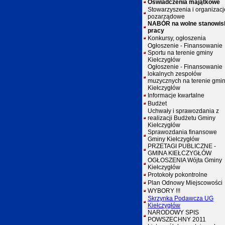
Oświadczenia majątkowe
Stowarzyszenia i organizacj
pozarządowe
NABÓR na wolne stanowis
pracy
Konkursy, ogłoszenia
Ogłoszenie - Finansowanie
Sportu na terenie gminy
Kiełczygłów
Ogłoszenie - Finansowanie
lokalnych zespołów
muzycznych na terenie gmi
Kiełczygłów
Informacje kwartalne
Budżet
Uchwały i sprawozdania z
realizacji Budżetu Gminy
Kiełczygłów
Sprawozdania finansowe
Gminy Kiełczygłów
PRZETAGI PUBLICZNE -
GMINA KIEŁCZYGŁÓW
OGŁOSZENIA Wójta Gminy
Kiełczygłów
Protokoły pokontrolne
Plan Odnowy Miejscowości
WYBORY !!!
Skrzynka Podawcza UG
Kiełczygłów
NARODOWY SPIS
POWSZECHNY 2011