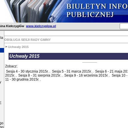
ina Kiełczygłów
www.kielczyglow.pl
la
OBSŁUGA SESJI RADY GMINY
>
Uchwały 2015
Uchwały 2015
Zobacz:
Sesja 4 - 30 stycznia 2015r.
.
Sesja 5 - 31 marca 2015r.
.
Sesja 6 - 21 maja 20
2015r.
.
Sesja 8 - 31 sierpnia 2015r.
.
Sesja 9 - 16 września 2015r.
.
Sesja 10 -
11 - 30 grudnia 2015r.
.
y
E
ego
ego