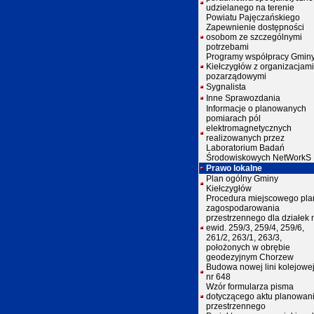
udzielanego na terenie
Powiatu Pajęczańskiego
Zapewnienie dostępności
osobom ze szczególnymi
potrzebami
Programy współpracy Gmin
Kiełczygłów z organizacjami
pozarządowymi
Sygnalista
Inne Sprawozdania
Informacje o planowanych
pomiarach pól
elektromagnetycznych
realizowanych przez
Laboratorium Badań
Środowiskowych NetWorkS
Prawo lokalne
Plan ogólny Gminy
Kiełczygłów
Procedura miejscowego pla
zagospodarowania
przestrzennego dla działek 
ewid. 259/3, 259/4, 259/6,
261/2, 263/1, 263/3,
położonych w obrębie
geodezyjnym Chorzew
Budowa nowej lini kolejowe
nr 648
Wzór formularza pisma
dotyczącego aktu planowan
przestrzennego