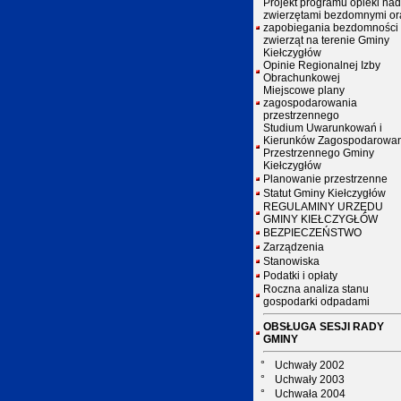
Projekt programu opieki nad
zwierzętami bezdomnymi or
zapobiegania bezdomności
zwierząt na terenie Gminy
Kiełczygłów
Opinie Regionalnej Izby
Obrachunkowej
Miejscowe plany
zagospodarowania
przestrzennego
Studium Uwarunkowań i
Kierunków Zagospodarowa
Przestrzennego Gminy
Kiełczygłów
Planowanie przestrzenne
Statut Gminy Kiełczygłów
REGULAMINY URZĘDU
GMINY KIEŁCZYGŁÓW
BEZPIECZEŃSTWO
Zarządzenia
Stanowiska
Podatki i opłaty
Roczna analiza stanu
gospodarki odpadami
OBSŁUGA SESJI RADY
GMINY
°
Uchwały 2002
°
Uchwały 2003
°
Uchwała 2004