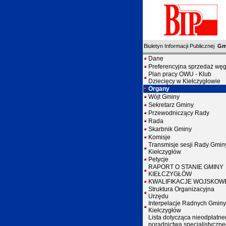
Biuletyn Informacji Publicznej
Gm
Dane
Preferencyjna sprzedaż węg
Plan pracy OWU - Klub
Dziecięcy w Kiełczygłowie
Organy
Wójt Gminy
Sekretarz Gminy
Przewodniczący Rady
Rada
Skarbnik Gminy
Komisje
Transmisje sesji Rady Gmin
Kiełczygłów
Petycje
RAPORT O STANIE GMINY
KIEŁCZYGŁÓW
KWALIFIKACJE WOJSKOW
Struktura Organizacyjna
Urzędu
Interpelacje Radnych Gminy
Kiełczygłów
Lista dotycząca nieodpłatn
poradnictwa specjalistyczn