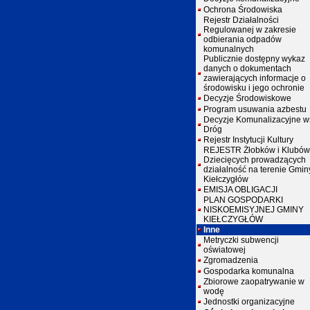
Ochrona Środowiska
Rejestr Działalności
Regulowanej w zakresie
odbierania odpadów
komunalnych
Publicznie dostępny wykaz
danych o dokumentach
zawierających informacje o
środowisku i jego ochronie
Decyzje Środowiskowe
Program usuwania azbestu
Decyzje Komunalizacyjne w
Dróg
Rejestr Instytucji Kultury
REJESTR Żłobków i Klubów
Dziecięcych prowadzących
działalność na terenie Gmin
Kiełczygłów
EMISJA OBLIGACJI
PLAN GOSPODARKI
NISKOEMISYJNEJ GMINY
KIEŁCZYGŁÓW
Inne
Metryczki subwencji
oświatowej
Zgromadzenia
Gospodarka komunalna
Zbiorowe zaopatrywanie w
wodę
Jednostki organizacyjne