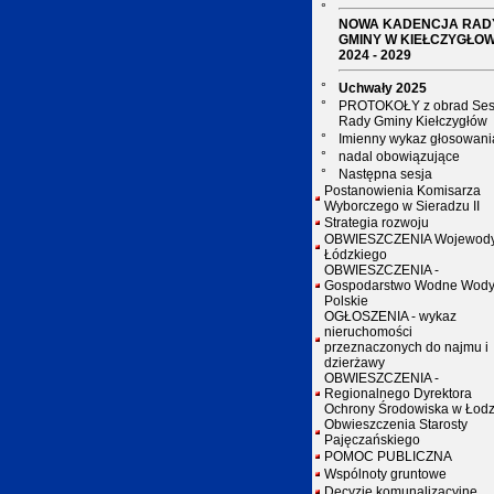
°
NOWA KADENCJA RAD
GMINY W KIEŁCZYGŁOW
2024 - 2029
°
Uchwały 2025
°
PROTOKOŁY z obrad Ses
Rady Gminy Kiełczygłów
°
Imienny wykaz głosowani
°
nadal obowiązujące
°
Następna sesja
Postanowienia Komisarza
Wyborczego w Sieradzu II
Strategia rozwoju
OBWIESZCZENIA Wojewod
Łódzkiego
OBWIESZCZENIA -
Gospodarstwo Wodne Wod
Polskie
OGŁOSZENIA - wykaz
nieruchomości
przeznaczonych do najmu i
dzierżawy
OBWIESZCZENIA -
Regionalnego Dyrektora
Ochrony Środowiska w Łodz
Obwieszczenia Starosty
Pajęczańskiego
POMOC PUBLICZNA
Wspólnoty gruntowe
Decyzje komunalizacyjne