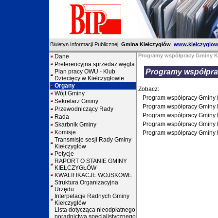
Biuletyn Informacji Publicznej
Gmina Kiełczygłów
www.kielczyglow
Programy współpracy Gminy Ki
Dane
Preferencyjna sprzedaż węgla
Programy współpra
Plan pracy OWU - Klub
Dziecięcy w Kiełczygłowie
Organy
Zobacz:
Wójt Gminy
Program współpracy Gminy K
Sekretarz Gminy
Program współpracy Gminy K
Przewodniczący Rady
Program współpracy Gminy K
Rada
Program współpracy Gminy K
Skarbnik Gminy
Komisje
Program współpracy Gminy K
Transmisje sesji Rady Gminy
Kiełczygłów
Petycje
RAPORT O STANIE GMINY
KIEŁCZYGŁÓW
KWALIFIKACJE WOJSKOWE
Struktura Organizacyjna
Urzędu
Interpelacje Radnych Gminy
Kiełczygłów
Lista dotycząca nieodpłatnego
poradnictwa specjalistycznego