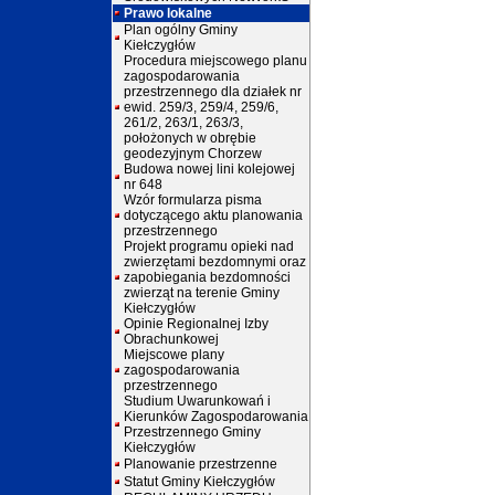
Prawo lokalne
Plan ogólny Gminy
Kiełczygłów
Procedura miejscowego planu
zagospodarowania
przestrzennego dla działek nr
ewid. 259/3, 259/4, 259/6,
261/2, 263/1, 263/3,
położonych w obrębie
geodezyjnym Chorzew
Budowa nowej lini kolejowej
nr 648
Wzór formularza pisma
dotyczącego aktu planowania
przestrzennego
Projekt programu opieki nad
zwierzętami bezdomnymi oraz
zapobiegania bezdomności
zwierząt na terenie Gminy
Kiełczygłów
Opinie Regionalnej Izby
Obrachunkowej
Miejscowe plany
zagospodarowania
przestrzennego
Studium Uwarunkowań i
Kierunków Zagospodarowania
Przestrzennego Gminy
Kiełczygłów
Planowanie przestrzenne
Statut Gminy Kiełczygłów