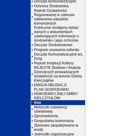
Decyzje komunalizacyjne
Ochrona Środowiska
Rejestr Działalności
Regulowanej w zakresie
odbierania odpadów
komunalnych
Publicznie dostępny wykaz
danych o dokumentach
zawierających informacje o
środowisku i jego ochronie
Decyzje Środowiskowe
Program usuwania azbestu
Decyzje Komunalizacyjne ws.
Dróg
Rejestr Instytucji Kultury
REJESTR Żłobków i Klubów
Dziecięcych prowadzących
działalność na terenie Gminy
Kiełczygłów
EMISJA OBLIGACJI
PLAN GOSPODARKI
NISKOEMISYJNEJ GMINY
KIEŁCZYGŁÓW
Inne
Metryczki subwencji
oświatowej
Zgromadzenia
Gospodarka komunalna
Zbiorowe zaopatrywanie w
wodę
Jednostki organizacyjne