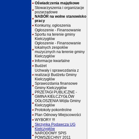
Oświadczenia majątkowe
Stowarzyszenia i organizacje
pozarządowe
NABÓR na wolne stanowisko
pracy
Konkursy, ogłoszenia
Ogłoszenie - Finansowanie
Sportu na terenie gminy
Kiełczygłów
Ogłoszenie - Finansowanie
lokalnych zespołów
muzycznych na terenie gminy
Kiełczygłów
Informacje kwartalne
Budżet
Uchwały i sprawozdania z
realizacji Budżetu Gminy
Kiełczygłów
Sprawozdania finansowe
Gminy Kiełczygłów
PRZETAGI PUBLICZNE -
GMINA KIEŁCZYGŁÓW
OGŁOSZENIA Wójta Gminy
Kiełczygłów
Protokoły pokontrolne
Plan Odnowy Miejscowości
WYBORY !!!
Skrzynka Podawcza UG
Kiełczygłów
NARODOWY SPIS
POWSZECHNY 2011