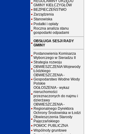
REGULAMINY URZĘDU
GMINY KIEŁCZYGŁÓW
BEZPIECZEŃSTWO
Zarządzenia
Stanowiska
Podatki i opłaty
Roczna analiza stanu
gospodarki odpadami
OBSŁUGA SESJI RADY
GMINY
Postanowienia Komisarza
Wyborczego w Sieradzu II
Strategia rozwoju
OBWIESZCZENIA Wojewody
Łódzkiego
OBWIESZCZENIA -
Gospodarstwo Wodne Wody
Polskie
OGŁOSZENIA - wykaz
nieruchomości
przeznaczonych do najmu i
dzierżawy
OBWIESZCZENIA -
Regionalnego Dyrektora
Ochrony Środowiska w Łodzi
Obwieszczenia Starosty
Pajęczańskiego
POMOC PUBLICZNA
Wspólnoty gruntowe