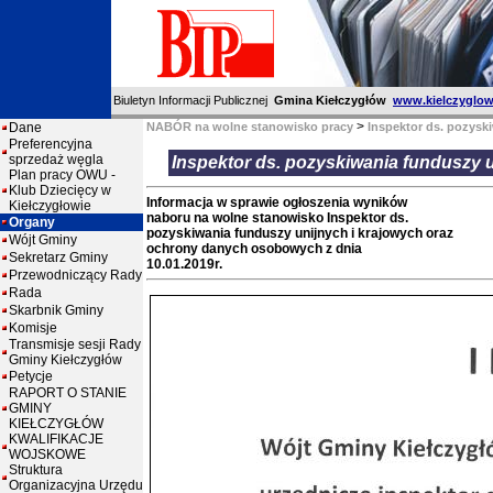
Biuletyn Informacji Publicznej
Gmina Kiełczygłów
www.kielczyglow
>
Dane
NABÓR na wolne stanowisko pracy
Inspektor ds. pozys
Preferencyjna
sprzedaż węgla
Inspektor ds. pozyskiwania funduszy
Plan pracy OWU -
Klub Dziecięcy w
Informacja w sprawie ogłoszenia wyników
Kiełczygłowie
naboru na wolne stanowisko Inspektor ds.
Organy
pozyskiwania funduszy unijnych i krajowych oraz
Wójt Gminy
ochrony danych osobowych z dnia
Sekretarz Gminy
10.01.2019r.
Przewodniczący Rady
Rada
Skarbnik Gminy
Komisje
Transmisje sesji Rady
Gminy Kiełczygłów
Petycje
RAPORT O STANIE
GMINY
KIEŁCZYGŁÓW
KWALIFIKACJE
WOJSKOWE
Struktura
Organizacyjna Urzędu