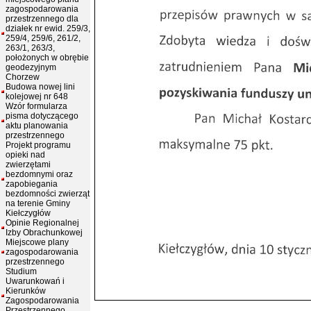
zagospodarowania
przestrzennego dla
działek nr ewid. 259/3,
259/4, 259/6, 261/2,
263/1, 263/3,
położonych w obrębie
geodezyjnym
Chorzew
Budowa nowej lini
kolejowej nr 648
Wzór formularza
pisma dotyczącego
aktu planowania
przestrzennego
Projekt programu
opieki nad
zwierzętami
bezdomnymi oraz
zapobiegania
bezdomności zwierząt
na terenie Gminy
Kiełczygłów
Opinie Regionalnej
Izby Obrachunkowej
Miejscowe plany
zagospodarowania
przestrzennego
Studium
Uwarunkowań i
Kierunków
Zagospodarowania
Przestrzennego