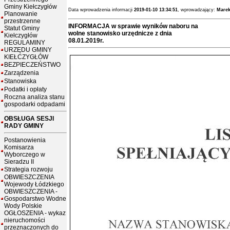
Gminy Kiełczygłów
Data wprowadzenia informacji
2019-01-10 13:34:51
, wprowadzający:
Marek
Planowanie
przestrzenne
INFORMACJA w sprawie wyników naboru na
Statut Gminy
wolne stanowisko urzędnicze z dnia
Kiełczygłów
08.01.2019r.
REGULAMINY
URZĘDU GMINY
KIEŁCZYGŁÓW
BEZPIECZEŃSTWO
Zarządzenia
Stanowiska
Podatki i opłaty
Roczna analiza stanu
gospodarki odpadami
OBSŁUGA SESJI
RADY GMINY
Postanowienia
Komisarza
Wyborczego w
Sieradzu II
Strategia rozwoju
OBWIESZCZENIA
Wojewody Łódzkiego
OBWIESZCZENIA -
Gospodarstwo Wodne
Wody Polskie
OGŁOSZENIA - wykaz
nieruchomości
przeznaczonych do