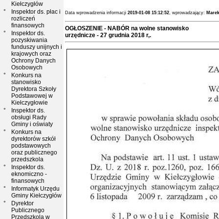
Kiełczygłów
°
Inspektor ds. płac i
Data wprowadzenia informacji
2019-01-08 15:12:52
, wprowadzający:
Marek
rozliczeń
finansowych
OGŁOSZENIE - NABÓR na wolne stanowisko
°
Inspektor ds.
urzędnicze - 27 grudnia 2018 r,.
pozyskiwania
funduszy unijnych i
krajowych oraz
Ochrony Danych
Osobowych
°
Konkurs na
stanowisko
Dyrektora Szkoły
Podstawowej w
Kiełczygłowie
°
Inspektor ds.
obsługi Rady
Gminy i oświaty
°
Konkurs na
dyrektorów szkół
podstawowych
oraz publicznego
przedszkola
°
Inspektor ds.
eknomiczno -
finansowych
°
Informatyk Urzędu
Gminy Kiełczygłów
°
Dyrektor
Publicznego
Przedszkola w