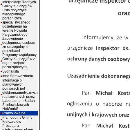
Interpelacje Radnych
Gminy Kiełczygłów
Lista dotycząca
nieodpłatnego
poradnictwa
specjalistycznego
udzielanego na
terenie Powiatu
Pajęczańskiego
Zapewnienie
dostępności osobom
ze szczególnymi
potrzebami
Programy współpracy
Gminy Kiełczygłów z
organizacjami
pozarządowymi
Sygnalista
Inne Sprawozdania
Informacje o
planowanych
pomiarach pól
elektromagnetycznych
realizowanych przez
Laboratorium Badań
Środowiskowych
NetWorkS
Prawo lokalne
Plan ogólny Gminy
Kiełczygłów
Procedura
miejscowego planu