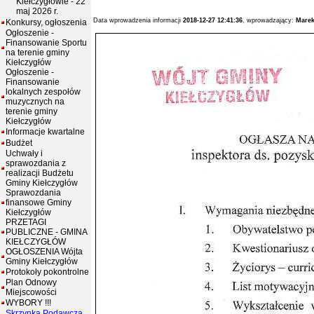
Kiełczygłowie - 22
maj 2026 r.
Data wprowadzenia informacji
2018-12-27 12:41:36
, wprowadzający:
Marek
Konkursy, ogłoszenia
Ogłoszenie -
Finansowanie Sportu
na terenie gminy
Kiełczygłów
Ogłoszenie -
Finansowanie
lokalnych zespołów
muzycznych na
terenie gminy
Kiełczygłów
Informacje kwartalne
Budżet
Uchwały i
sprawozdania z
realizacji Budżetu
Gminy Kiełczygłów
Sprawozdania
finansowe Gminy
Kiełczygłów
PRZETAGI
PUBLICZNE - GMINA
KIEŁCZYGŁÓW
OGŁOSZENIA Wójta
Gminy Kiełczygłów
Protokoły pokontrolne
Plan Odnowy
Miejscowości
WYBORY !!!
Skrzynka Podawcza