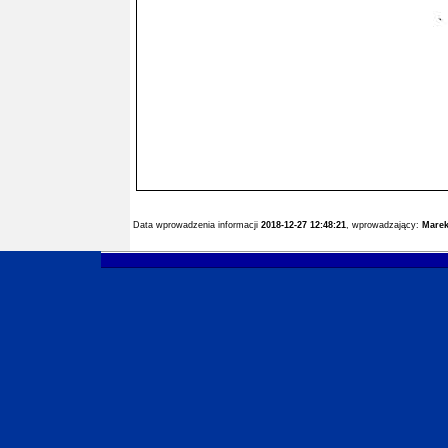
Data wprowadzenia informacji
2018-12-27 12:48:21
, wprowadzający:
Marek