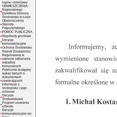
najmu i dzierżawy
OBWIESZCZENIA -
Regionalnego
Dyrektora Ochrony
Środowiska w Łodzi
Obwieszczenia
Starosty
Pajęczańskiego
POMOC PUBLICZNA
Wspólnoty gruntowe
Decyzje
komunalizacyjne
Ochrona Środowiska
Rejestr Działalności
Regulowanej w
zakresie odbierania
odpadów
komunalnych
Publicznie dostępny
wykaz danych o
dokumentach
zawierających
informacje o
środowisku i jego
ochronie
Decyzje
Środowiskowe
Program usuwania
azbestu
Decyzje
Komunalizacyjne ws.