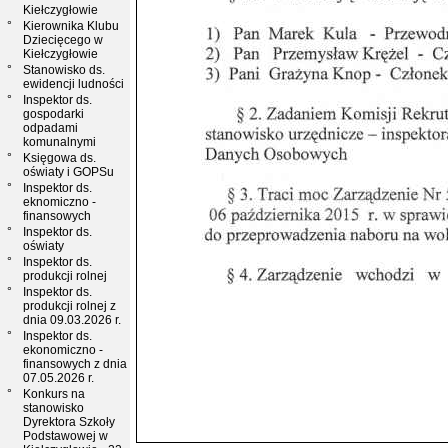
Kiełczygłowie
°
Kierownika Klubu
Dziecięcego w
Kiełczygłowie
°
Stanowisko ds.
ewidencji ludności
°
Inspektor ds.
gospodarki
odpadami
komunalnymi
°
Księgowa ds.
oświaty i GOPSu
°
Inspektor ds.
eknomiczno -
finansowych
°
Inspektor ds.
oświaty
°
Inspektor ds.
produkcji rolnej
°
Inspektor ds.
produkcji rolnej z
dnia 09.03.2026 r.
°
Inspektor ds.
ekonomiczno -
finansowych z dnia
07.05.2026 r.
°
Konkurs na
stanowisko
Dyrektora Szkoły
Podstawowej w