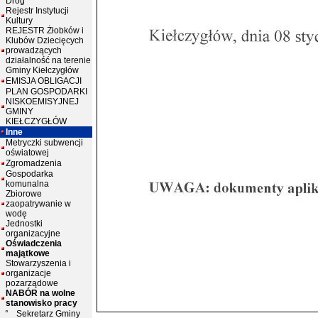
Dróg
Rejestr Instytucji
Kultury
REJESTR Żłobków i
Klubów Dziecięcych
prowadzących
działalność na terenie
Gminy Kiełczygłów
EMISJA OBLIGACJI
PLAN GOSPODARKI
NISKOEMISYJNEJ
GMINY
KIEŁCZYGŁÓW
Inne
Metryczki subwencji
oświatowej
Zgromadzenia
Gospodarka
komunalna
Zbiorowe
zaopatrywanie w
wodę
Jednostki
organizacyjne
Oświadczenia
majątkowe
Stowarzyszenia i
organizacje
pozarządowe
NABÓR na wolne
stanowisko pracy
°
Sekretarz Gminy