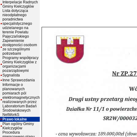
Interpelacje Radnych
Gminy Kiełczygłów
Lista dotycząca
nieodpłatnego
poradnictwa
specjalistycznego
udzielanego na
terenie Powiatu
Pajęczańskiego
Zapewnienie
dostępności osobom
ze szczególnymi
potrzebami
Programy współpracy
Gminy Kiełczygłów z
organizacjami
pozarządowymi
Sygnalista
Inne Sprawozdania
Informacje o
planowanych
pomiarach pól
elektromagnetycznych
realizowanych przez
Laboratorium Badań
Środowiskowych
NetWorkS
Prawo lokalne
Plan ogólny Gminy
Kiełczygłów
Procedura
miejscowego planu