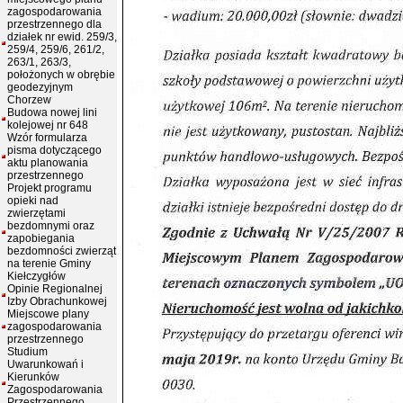
zagospodarowania
przestrzennego dla
działek nr ewid. 259/3,
259/4, 259/6, 261/2,
263/1, 263/3,
położonych w obrębie
geodezyjnym
Chorzew
Budowa nowej lini
kolejowej nr 648
Wzór formularza
pisma dotyczącego
aktu planowania
przestrzennego
Projekt programu
opieki nad
zwierzętami
bezdomnymi oraz
zapobiegania
bezdomności zwierząt
na terenie Gminy
Kiełczygłów
Opinie Regionalnej
Izby Obrachunkowej
Miejscowe plany
zagospodarowania
przestrzennego
Studium
Uwarunkowań i
Kierunków
Zagospodarowania
Przestrzennego