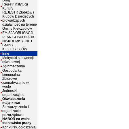
Dróg
Rejestr Instytucji
Kultury
REJESTR Żłobków i
Klubów Dziecięcych
prowadzących
działalność na terenie
Gminy Kiełczygłów
EMISJA OBLIGACJI
PLAN GOSPODARKI
NISKOEMISYJNEJ
GMINY
KIEŁCZYGŁÓW
Inne
Metryczki subwencji
oświatowej
Zgromadzenia
Gospodarka
komunalna
Zbiorowe
zaopatrywanie w
wodę
Jednostki
organizacyjne
Oświadczenia
majątkowe
Stowarzyszenia i
organizacje
pozarządowe
NABÓR na wolne
stanowisko pracy
Konkursy, ogłoszenia