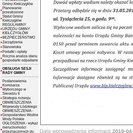
Gminy Kiełczygłów
Planowanie
przestrzenne
Statut Gminy
Kiełczygłów
REGULAMINY
URZĘDU GMINY
KIEŁCZYGŁÓW
BEZPIECZEŃSTWO
Zarządzenia
Stanowiska
Podatki i opłaty
Roczna analiza stanu
gospodarki odpadami
OBSŁUGA SESJI
RADY GMINY
Postanowienia
Komisarza
Wyborczego w
Sieradzu II
Strategia rozwoju
OBWIESZCZENIA
Wojewody Łódzkiego
OBWIESZCZENIA -
Gospodarstwo Wodne
Wody Polskie
OGŁOSZENIA - wykaz
nieruchomości
Data wprowadzenia informacji
2019-04
przeznaczonych do