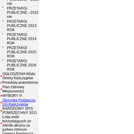
rok
°
PRZETARGI
PUBLICZNE - 2022
rok
°
PRZETARGI
PUBLICZNE 2023
ROK
°
PRZETARGI
PUBLICZNE 2024
ROK
°
PRZETARGI
PUBLICZNE 2025
ROK
°
PRZETARGI
PUBLICZNE 2026
ROK
OGŁOSZENIA Wójta
Gminy Kiełczygłów
Protokoły pokontrolne
Plan Odnowy
Miejscowości
WYBORY !!!
Skrzynka Podawcza
UG Kiełczygłów
NARODOWY SPIS
POWSZECHNY 2011
Lista osób
korzystających ze
zwrotu akcycy za
paliwo rolnicze
Gminna Ewidencja