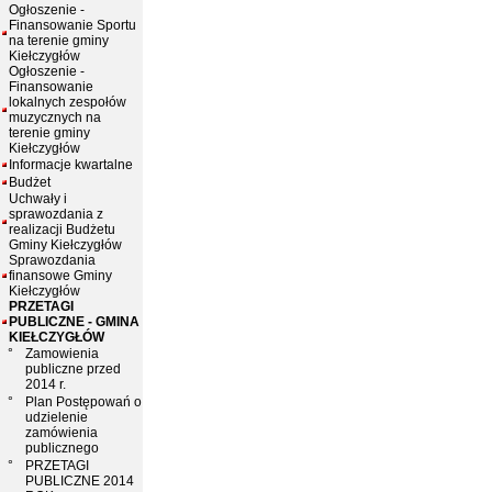
Ogłoszenie -
Finansowanie Sportu
na terenie gminy
Kiełczygłów
Ogłoszenie -
Finansowanie
lokalnych zespołów
muzycznych na
terenie gminy
Kiełczygłów
Informacje kwartalne
Budżet
Uchwały i
sprawozdania z
realizacji Budżetu
Gminy Kiełczygłów
Sprawozdania
finansowe Gminy
Kiełczygłów
PRZETAGI
PUBLICZNE - GMINA
KIEŁCZYGŁÓW
°
Zamowienia
publiczne przed
2014 r.
°
Plan Postępowań o
udzielenie
zamówienia
publicznego
°
PRZETAGI
PUBLICZNE 2014