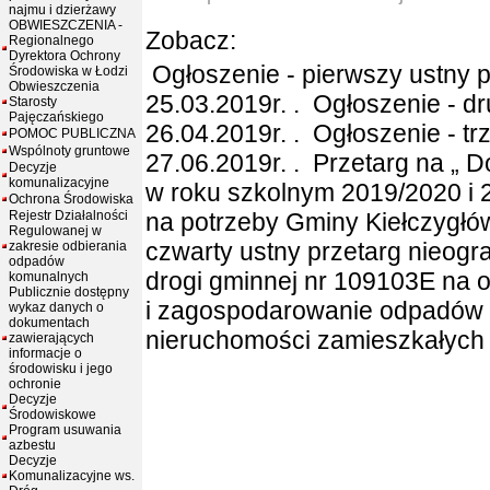
najmu i dzierżawy
OBWIESZCZENIA -
Zobacz:
Regionalnego
Dyrektora Ochrony
Ogłoszenie - pierwszy ustny p
Środowiska w Łodzi
Obwieszczenia
25.03.2019r.
.
Ogłoszenie - dr
Starosty
Pajęczańskiego
26.04.2019r.
.
Ogłoszenie - tr
POMOC PUBLICZNA
Wspólnoty gruntowe
27.06.2019r.
.
Przetarg na „ D
Decyzje
komunalizacyjne
w roku szkolnym 2019/2020 i
Ochrona Środowiska
Rejestr Działalności
na potrzeby Gminy Kiełczygłów
Regulowanej w
czwarty ustny przetarg nieogr
zakresie odbierania
odpadów
drogi gminnej nr 109103E na 
komunalnych
Publicznie dostępny
i zagospodarowanie odpadów
wykaz danych o
dokumentach
nieruchomości zamieszkałych 
zawierających
informacje o
środowisku i jego
ochronie
Decyzje
Środowiskowe
Program usuwania
azbestu
Decyzje
Komunalizacyjne ws.