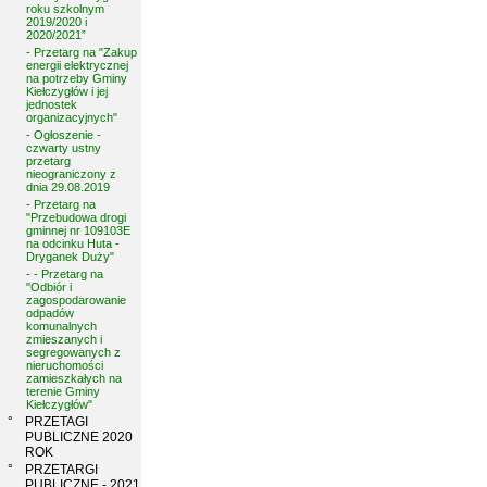
roku szkolnym
2019/2020 i
2020/2021”
- Przetarg na "Zakup
energii elektrycznej
na potrzeby Gminy
Kiełczygłów i jej
jednostek
organizacyjnych"
- Ogłoszenie -
czwarty ustny
przetarg
nieograniczony z
dnia 29.08.2019
- Przetarg na
"Przebudowa drogi
gminnej nr 109103E
na odcinku Huta -
Dryganek Duży"
- - Przetarg na
"Odbiór i
zagospodarowanie
odpadów
komunalnych
zmieszanych i
segregowanych z
nieruchomości
zamieszkałych na
terenie Gminy
Kiełczygłów"
°
PRZETAGI
PUBLICZNE 2020
ROK
°
PRZETARGI
PUBLICZNE - 2021