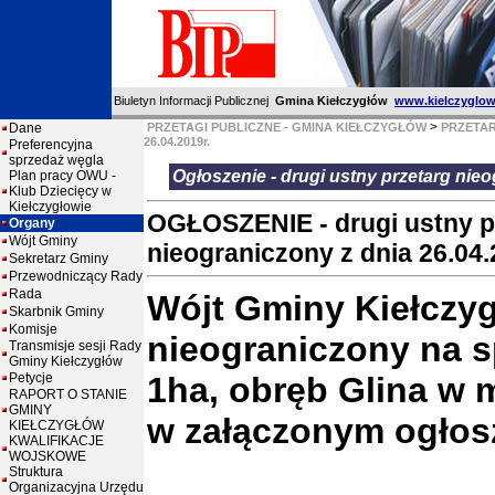
Biuletyn Informacji Publicznej
Gmina Kiełczygłów
www.kielczyglow
>
Dane
PRZETAGI PUBLICZNE - GMINA KIEŁCZYGŁÓW
PRZETAR
26.04.2019r.
Preferencyjna
sprzedaż węgla
Ogłoszenie - drugi ustny przetarg nieo
Plan pracy OWU -
Klub Dziecięcy w
Kiełczygłowie
OGŁOSZENIE - drugi ustny p
Organy
Wójt Gminy
nieograniczony z dnia 26.04.
Sekretarz Gminy
Przewodniczący Rady
Rada
Wójt Gminy Kiełczyg
Skarbnik Gminy
Komisje
nieograniczony na sp
Transmisje sesji Rady
Gminy Kiełczygłów
Petycje
1ha, obręb Glina w 
RAPORT O STANIE
GMINY
w załączonym ogłos
KIEŁCZYGŁÓW
KWALIFIKACJE
WOJSKOWE
Struktura
Organizacyjna Urzędu