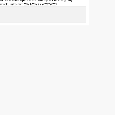
spodarowanie odpadów komunalnych z terenu gminy
w w roku szkolnym 2021/2022 i 2022/2023
.