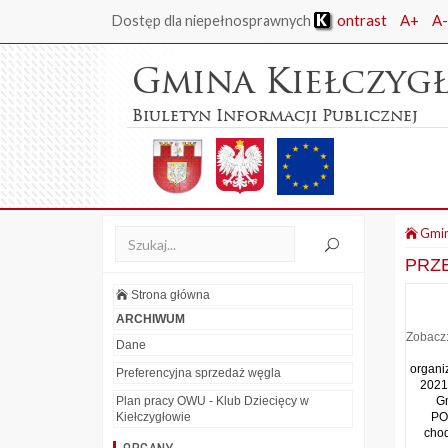
ontrast
A+
A-
Dostęp dla niepełnosprawnych
Gmina Kiełczyg
Biuletyn Informacji Publicznej
Gmin
PRZE
Strona główna
ARCHIWUM
Zobacz
Dane
organi
Preferencyjna sprzedaż węgla
2021
Plan pracy OWU - Klub Dziecięcy w
G
Kiełczygłowie
P
cho