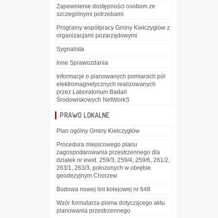
Zapewnienie dostępności osobom ze
szczególnymi potrzebami
Programy współpracy Gminy Kiełczygłów z
organizacjami pozarządowymi
Sygnalista
Inne Sprawozdania
Informacje o planowanych pomiarach pól
elektromagnetycznych realizowanych
przez Laboratorium Badań
Środowiskowych NetWorkS
PRAWO LOKALNE
Plan ogólny Gminy Kiełczygłów
Procedura miejscowego planu
zagospodarowania przestrzennego dla
działek nr ewid. 259/3, 259/4, 259/6, 261/2,
263/1, 263/3, położonych w obrębie
geodezyjnym Chorzew
Budowa nowej lini kolejowej nr 648
Wzór formularza pisma dotyczącego aktu
planowania przestrzennego