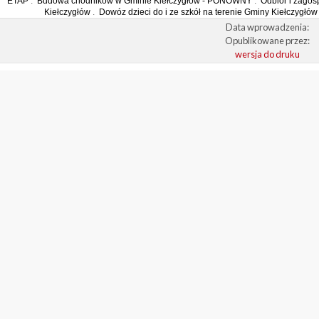
ETAP
.
Budowa chodników w Gminie Kiełczygłów - PONOWNY
.
Odbiór i zago
Kiełczygłów
.
Dowóz dzieci do i ze szkół na terenie Gminy Kiełczygłó
Data wprowadzenia:
Opublikowane przez:
wersja do druku