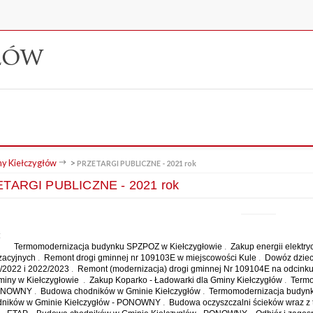
łów
y Kiełczygłów
>
PRZETARGI PUBLICZNE - 2021 rok
TARGI PUBLICZNE - 2021 rok
:
Termomodernizacja budynku SPZPOZ w Kiełczygłowie
.
Zakup energii elektry
zacyjnych
.
Remont drogi gminnej nr 109103E w miejscowości Kule
.
Dowóz dzieci
/2022 i 2022/2023
.
Remont (modernizacja) drogi gminnej Nr 109104E na odcinku 
miny w Kiełczygłowie
.
Zakup Koparko - Ładowarki dla Gminy Kiełczygłów
.
Termo
ONOWNY
.
Budowa chodników w Gminie Kiełczygłów
.
Termomodernizacja budyn
dników w Gminie Kiełczygłów - PONOWNY
.
Budowa oczyszczalni ścieków wraz z te